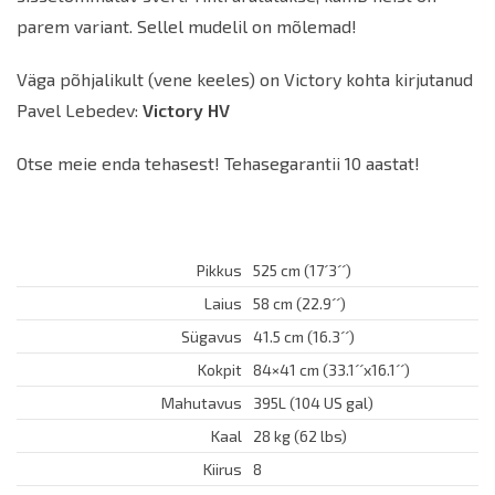
parem variant. Sellel mudelil on mõlemad!
Väga põhjalikult (vene keeles) on Victory kohta kirjutanud
Pavel Lebedev:
Victory HV
Otse meie enda tehasest! Tehasegarantii 10 aastat!
Pikkus
525 cm (17´3´´)
Laius
58 cm (22.9´´)
Sügavus
41.5 cm (16.3´´)
Kokpit
84×41 cm (33.1´´x16.1´´)
Mahutavus
395L (104 US gal)
Kaal
28 kg (62 lbs)
Kiirus
8