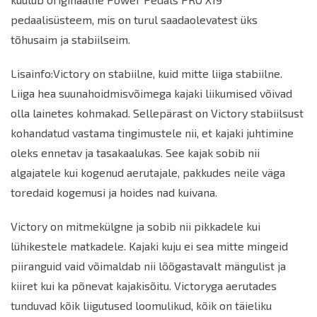
pedaalisüsteem, mis on turul saadaolevatest üks
tõhusaim ja stabiilseim.
Lisainfo
:
Victory on stabiilne, kuid mitte liiga stabiilne.
Liiga hea suunahoidmisvõimega kajaki liikumised võivad
olla lainetes kohmakad. Sellepärast on Victory stabiilsust
kohandatud vastama tingimustele nii, et kajaki juhtimine
oleks ennetav ja tasakaalukas. See kajak sobib nii
algajatele kui kogenud aerutajale, pakkudes neile väga
toredaid kogemusi ja hoides nad kuivana.
Victory on mitmekülgne ja sobib nii pikkadele kui
lühikestele matkadele. Kajaki kuju ei sea mitte mingeid
piiranguid vaid võimaldab nii lõõgastavalt mängulist ja
kiiret kui ka põnevat kajakisõitu. Victoryga aerutades
tunduvad kõik liigutused loomulikud, kõik on täieliku