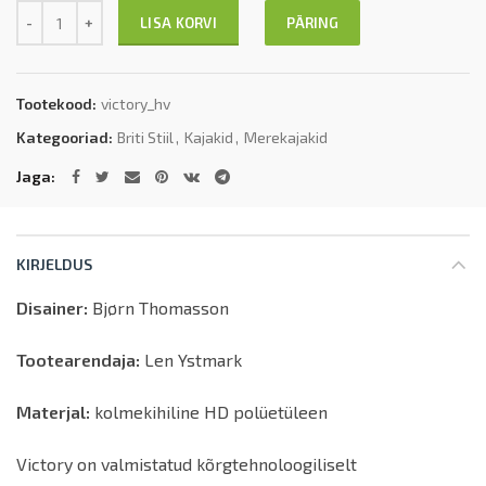
Kogus
PÄRING
LISA KORVI
Tootekood:
victory_hv
Kategooriad:
Briti Stiil
,
Kajakid
,
Merekajakid
Jaga
KIRJELDUS
Disainer:
Bjørn Thomasson
Tootearendaja:
Len Ystmark
Materjal:
kolmekihiline HD polüetüleen
Victory on valmistatud kõrgtehnoloogiliselt