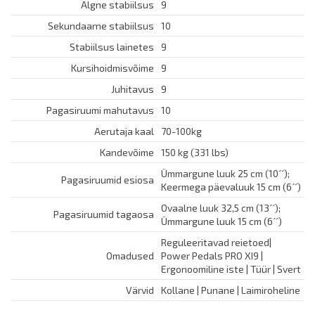
Algne stabiilsus
9
Sekundaarne stabiilsus
10
Stabiilsus lainetes
9
Kursihoidmisvõime
9
Juhitavus
9
Pagasiruumi mahutavus
10
Aerutaja kaal
70-100kg
Kandevõime
150 kg (331 lbs)
Ümmargune luuk 25 cm (10´´);
Pagasiruumid esiosa
Keermega päevaluuk 15 cm (6´´)
Ovaalne luuk 32,5 cm (13´´);
Pagasiruumid tagaosa
Ümmargune luuk 15 cm (6´´)
Reguleeritavad reietoed|
Omadused
Power Pedals PRO XI9 |
Ergonoomiline iste | Tüür | Svert
Värvid
Kollane | Punane | Laimiroheline