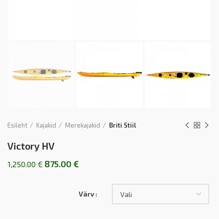
Esileht
Kajakid
Merekajakid
Briti Stiil
Victory HV
875.00
€
1,250.00
€
Värv