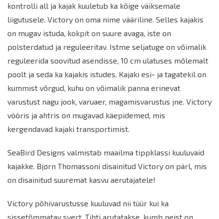
kontrolli all ja kajak kuuletub ka kõige väiksemale
liigutusele. Victory on oma nime vääriline. Selles kajakis
on mugav istuda, kokpit on suure avaga, iste on
polsterdatud ja reguleeritav. Istme seljatuge on võimalik
reguleerida soovitud asendisse, 10 cm ulatuses mõlemalt
poolt ja seda ka kajakis istudes. Kajaki esi- ja tagatekil on
kummist võrgud, kuhu on võimalik panna erinevat
varustust nagu jook, varuaer, magamisvarustus jne. Victory
vööris ja ahtris on mugavad käepidemed, mis
kergendavad kajaki transportimist.
SeaBird Designs valmistab maailma tippklassi kuuluvaid
kajakke. Bjørn Thomassoni disainitud Victory on pärl, mis
on disainitud suuremat kasvu aerutajatele!
Victory põhivarustusse kuuluvad nii tüür kui ka
sissetõmmatav svert. Tihti arutatakse, kumb neist on