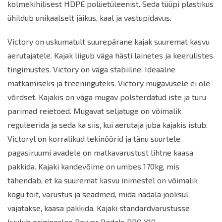
kolmekihilisest HDPE polüetüleenist. Seda tüüpi plastikus
ühildub unikaalselt jäikus, kaal ja vastupidavus.
Victory on uskumatult suurepärane kajak suuremat kasvu
aerutajatele. Kajak liigub väga hästi lainetes ja keerulistes
tingimustes. Victory on väga stabiilne. Ideaalne
matkamiseks ja treeninguteks. Victory mugavusele ei ole
võrdset. Kajakis on väga mugav polsterdatud iste ja turu
parimad
reie
toed. Mugavat seljatuge on võimalik
reguleerida ja seda ka siis, kui aerutaja juba kajakis istub.
Victoryl on korralikud tekinöörid ja tänu suurtele
pagasiruumi avadele on matkavarustust lihtne kaasa
pakkida. Kajaki kandevõime on umbes 170kg, mis
tähendab, et ka suuremat kasvu inimestel on võimalik
kogu toit, varustus ja seadmed, mida nädala jooksul
vajatakse, kaasa pakkida. Kajaki standardvarustusse
kuulub originaalne Power Pedals PRO X19