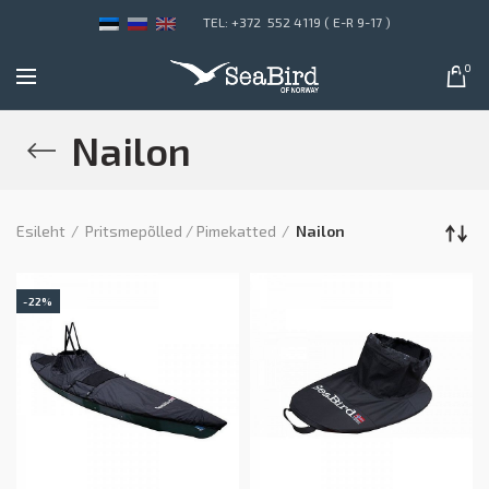
TEL: +372 552 4119 ( E-R 9-17 )
0
Nailon
Esileht
Pritsmepõlled / Pimekatted
Nailon
-22%