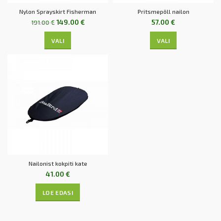
Nylon Sprayskirt Fisherman
Pritsmepõll nailon
149.00
€
57.00
€
191.00
€
VALI
VALI
Nailonist kokpiti kate
41.00
€
LOE EDASI