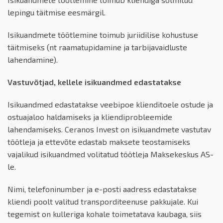
lepingu täitmise eesmärgil.
Isikuandmete töötlemine toimub juriidilise kohustuse
täitmiseks (nt raamatupidamine ja tarbijavaidluste
lahendamine).
Vastuvõtjad, kellele isikuandmed edastatakse
Isikuandmed edastatakse veebipoe klienditoele ostude ja
ostuajaloo haldamiseks ja kliendiprobleemide
lahendamiseks. Ceranos Invest on isikuandmete vastutav
töötleja ja ettevõte edastab maksete teostamiseks
vajalikud isikuandmed volitatud töötleja Maksekeskus AS-
le.
Nimi, telefoninumber ja e-posti aadress edastatakse
kliendi poolt valitud transporditeenuse pakkujale. Kui
tegemist on kulleriga kohale toimetatava kaubaga, siis