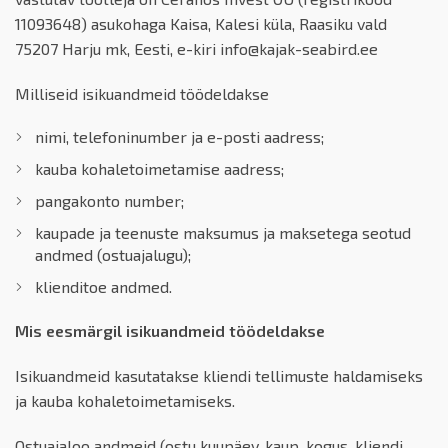
11093648) asukohaga Kaisa, Kalesi küla, Raasiku vald
75207 Harju mk, Eesti, e-kiri info@kajak-seabird.ee
Milliseid isikuandmeid töödeldakse
nimi, telefoninumber ja e-posti aadress;
kauba kohaletoimetamise aadress;
pangakonto number;
kaupade ja teenuste maksumus ja maksetega seotud
andmed (ostuajalugu);
klienditoe andmed.
Mis eesmärgil isikuandmeid töödeldakse
Isikuandmeid kasutatakse kliendi tellimuste haldamiseks
ja kauba kohaletoimetamiseks.
Ostuajaloo andmeid (ostu kuupäev, kaup, kogus, kliendi