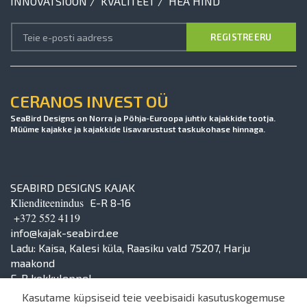
INNOVATSIOON / KVALITEET / HEA HIND
CERANOS INVEST OÜ
SeaBird Designs on Norra ja Põhja-Euroopa juhtiv kajakkide tootja.
Müüme kajakke ja kajakkide lisavarustust taskukohase hinnaga.
SEABIRD DESIGNS KAJAK
Klienditeenindus
E-R 8-16
+372 552 4119
info@kajak-seabird.ee
Ladu: Kaisa, Kalesi küla, Raasiku vald 75207, Harju
maakond
E-R kokkuleppel
Kasutame küpsiseid teie veebisaidi kasutuskogemuse