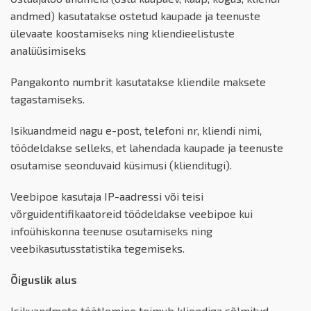
andmed) kasutatakse ostetud kaupade ja teenuste
ülevaate koostamiseks ning kliendieelistuste
analüüsimiseks
Pangakonto numbrit kasutatakse kliendile maksete
tagastamiseks.
Isikuandmeid nagu e-post, telefoni nr, kliendi nimi,
töödeldakse selleks, et lahendada kaupade ja teenuste
osutamise seonduvaid küsimusi (klienditugi).
Veebipoe kasutaja IP-aadressi või teisi
võrguidentifikaatoreid töödeldakse veebipoe kui
infoühiskonna teenuse osutamiseks ning
veebikasutusstatistika tegemiseks.
Õiguslik alus
Isikuandmete töötlemine toimub kliendiga sõlmitud