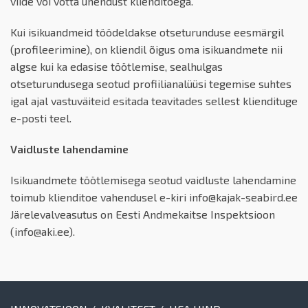
viide või võtta ühendust klienditoega.
Kui isikuandmeid töödeldakse otseturunduse eesmärgil
(profileerimine), on kliendil õigus oma isikuandmete nii
algse kui ka edasise töötlemise, sealhulgas
otseturundusega seotud profiilianalüüsi tegemise suhtes
igal ajal vastuväiteid esitada teavitades sellest kliendituge
e-posti teel.
Vaidluste lahendamine
Isikuandmete töötlemisega seotud vaidluste lahendamine
toimub klienditoe vahendusel e-kiri info@kajak-seabird.ee
Järelevalveasutus on Eesti Andmekaitse Inspektsioon
(info@aki.ee).