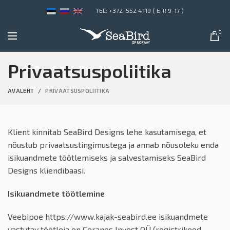
TEL: +372 552 4119 ( E-R 9-17 )
0
Privaatsuspoliitika
AVALEHT
PRIVAATSUSPOLIITIKA
Klient kinnitab SeaBird Designs lehe kasutamisega, et
nõustub privaatsustingimustega ja annab nõusoleku enda
isikuandmete töötlemiseks ja salvestamiseks SeaBird
Designs kliendibaasi.
Isikuandmete töötlemine
Veebipoe https://www.kajak-seabird.ee isikuandmete
vastutav töötleja on Ceranos Invest OÜ (registrikood