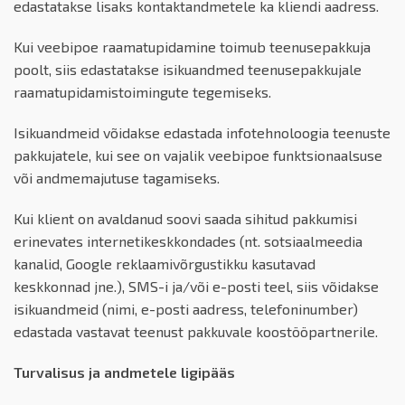
edastatakse lisaks kontaktandmetele ka kliendi aadress.
Kui veebipoe raamatupidamine toimub teenusepakkuja
poolt, siis edastatakse isikuandmed teenusepakkujale
raamatupidamistoimingute tegemiseks.
Isikuandmeid võidakse edastada infotehnoloogia teenuste
pakkujatele, kui see on vajalik veebipoe funktsionaalsuse
või andmemajutuse tagamiseks.
Kui klient on avaldanud soovi saada sihitud pakkumisi
erinevates internetikeskkondades (nt. sotsiaalmeedia
kanalid, Google reklaamivõrgustikku kasutavad
keskkonnad jne.), SMS-i ja/või e-posti teel, siis võidakse
isikuandmeid (nimi, e-posti aadress, telefoninumber)
edastada vastavat teenust pakkuvale koostööpartnerile.
Turvalisus ja andmetele ligipääs