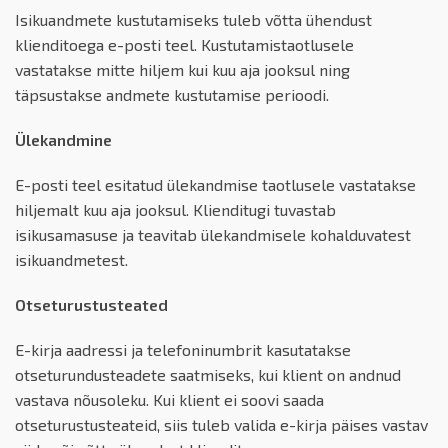
Isikuandmete kustutamiseks tuleb võtta ühendust
klienditoega e-posti teel. Kustutamistaotlusele
vastatakse mitte hiljem kui kuu aja jooksul ning
täpsustakse andmete kustutamise perioodi.
Ülekandmine
E-posti teel esitatud ülekandmise taotlusele vastatakse
hiljemalt kuu aja jooksul. Klienditugi tuvastab
isikusamasuse ja teavitab ülekandmisele kohalduvatest
isikuandmetest.
Otseturustusteated
E-kirja aadressi ja telefoninumbrit kasutatakse
otseturundusteadete saatmiseks, kui klient on andnud
vastava nõusoleku. Kui klient ei soovi saada
otseturustusteateid, siis tuleb valida e-kirja päises vastav