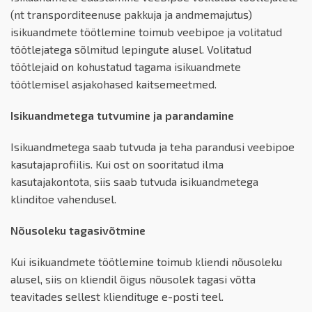
(nt transporditeenuse pakkuja ja andmemajutus)
isikuandmete töötlemine toimub veebipoe ja volitatud
töötlejatega sõlmitud lepingute alusel. Volitatud
töötlejaid on kohustatud tagama isikuandmete
töötlemisel asjakohased kaitsemeetmed.
Isikuandmetega tutvumine ja parandamine
Isikuandmetega saab tutvuda ja teha parandusi veebipoe
kasutajaprofiilis. Kui ost on sooritatud ilma
kasutajakontota, siis saab tutvuda isikuandmetega
klinditoe vahendusel.
Nõusoleku tagasivõtmine
Kui isikuandmete töötlemine toimub kliendi nõusoleku
alusel, siis on kliendil õigus nõusolek tagasi võtta
teavitades sellest kliendituge e-posti teel.