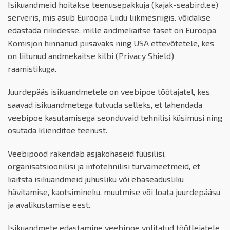
Isikuandmeid hoitakse teenusepakkuja (kajak-seabird.ee)
serveris, mis asub Euroopa Liidu liikmesriigis. võidakse
edastada riikidesse, mille andmekaitse taset on Euroopa
Komisjon hinnanud piisavaks ning USA ettevõtetele, kes
on liitunud andmekaitse kilbi (Privacy Shield)
raamistikuga.
Juurdepääs isikuandmetele on veebipoe töötajatel, kes
saavad isikuandmetega tutvuda selleks, et lahendada
veebipoe kasutamisega seonduvaid tehnilisi küsimusi ning
osutada klienditoe teenust.
Veebipood rakendab asjakohaseid füüsilisi,
organisatsioonilisi ja infotehnilisi turvameetmeid, et
kaitsta isikuandmeid juhusliku või ebaseadusliku
hävitamise, kaotsimineku, muutmise või loata juurdepääsu
ja avalikustamise eest.
Isikuandmete edastamine veebipoe volitatud töötlejatele