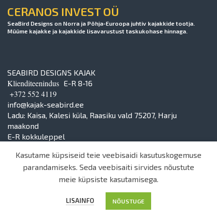
CERANOS INVEST OÜ
SeaBird Designs on Norra ja Põhja-Euroopa juhtiv kajakkide tootja.
Müüme kajakke ja kajakkide lisavarustust taskukohase hinnaga.
SEABIRD DESIGNS KAJAK
Klienditeenindus
E-R 8-16
+372 552 4119
info@kajak-seabird.ee
Ladu: Kaisa, Kalesi küla, Raasiku vald 75207, Harju
maakond
E-R kokkuleppel
Kasutame küpsiseid teie veebisaidi kasutuskogemuse
parandamiseks. Seda veebisaiti sirvides nõustute
meie küpsiste kasutamisega.
© 2024 | Ceranos Invest OÜ
LISAINFO
NÕUSTUGE