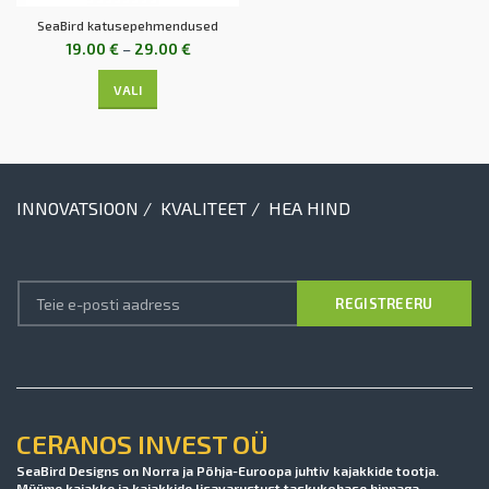
SeaBird katusepehmendused
19.00
€
–
29.00
€
VALI
INNOVATSIOON / KVALITEET / HEA HIND
CERANOS INVEST OÜ
SeaBird Designs on Norra ja Põhja-Euroopa juhtiv kajakkide tootja.
Müüme kajakke ja kajakkide lisavarustust taskukohase hinnaga.