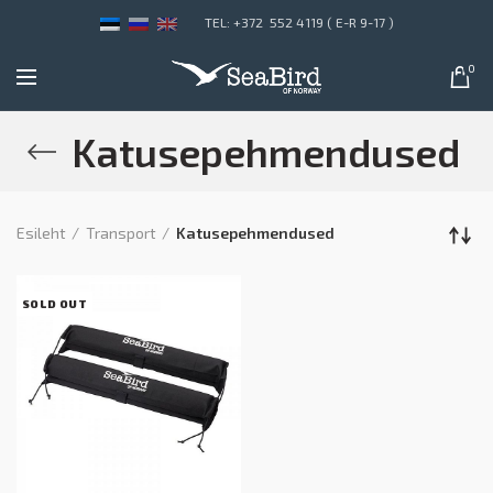
TEL: +372 552 4119 ( E-R 9-17 )
0
Katusepehmendused
Esileht
Transport
Katusepehmendused
SOLD OUT