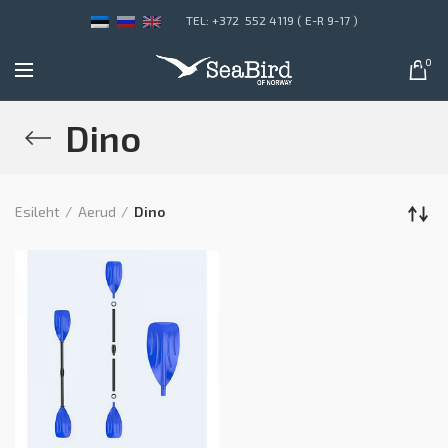
TEL: +372 552 4119 ( E-R 9-17 )
0
Dino
Esileht
Aerud
Dino