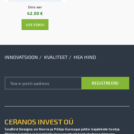
Dino aer
42.00
€
LOE EDASI
INNOVATSIOON / KVALITEET / HEA HIND
CERANOS INVEST OÜ
SeaBird Designs on Norra ja Põhja-Euroopa juhtiv kajakkide tootja.
Müüme kajakke ja kajakkide lisavarustust taskukohase hinnaga.