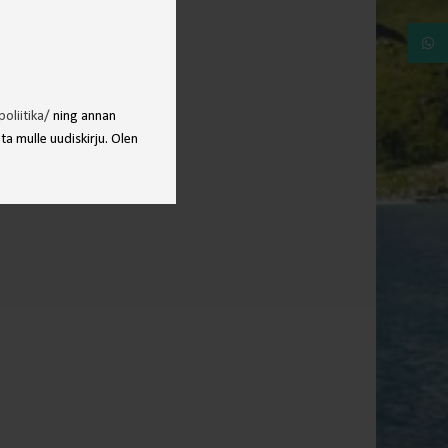
What
oliitika/
ning annan
a mulle uudiskirju. Olen