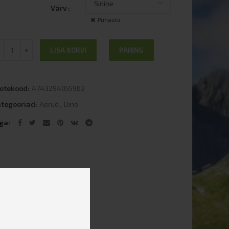
Värv
Puhasta
ogus
PÄRING
LISA KORVI
otekood:
4743294055962
tegooriad:
Aerud
,
Dino
aga