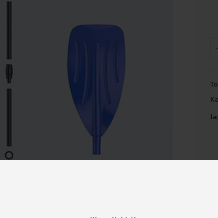
K
To
Ka
J