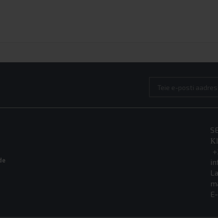
S
Kl
+
in
de
La
m
E