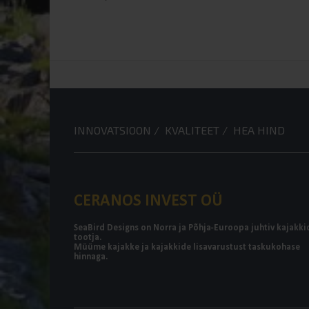
INNOVATSIOON / KVALITEET / HEA HIND
CERANOS INVEST OÜ
SeaBird Designs on Norra ja Põhja-Euroopa juhtiv kajakki
tootja.
Müüme kajakke ja kajakkide lisavarustust taskukohase
hinnaga.