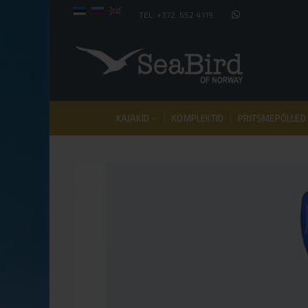
TEL: +372 552 4119
KAJAKID
KOMPLEKTID
PRITSMEPÕLLED 