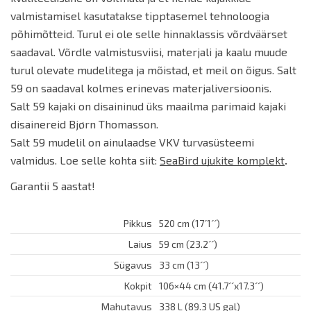
valmistamisel kasutatakse tipptasemel tehnoloogia
põhimõtteid. Turul ei ole selle hinnaklassis võrdväärset
saadaval. Võrdle valmistusviisi, materjali ja kaalu muude
turul olevate mudelitega ja mõistad, et meil on õigus. Salt
59 on saadaval kolmes erinevas materjaliversioonis.
Salt 59 kajaki on disaininud üks maailma parimaid kajaki
disainereid Bjørn Thomasson.
Salt 59 mudelil on ainulaadse VKV turvasüsteemi
valmidus. Loe selle kohta siit:
SeaBird ujukite komplekt
.
Garantii 5 aastat!
Pikkus
520 cm (17´1´´)
Laius
59 cm (23.2´´)
Sügavus
33 cm (13´´)
Kokpit
106×44 cm (41.7´´x17.3´´)
Mahutavus
338 L (89.3 US gal)