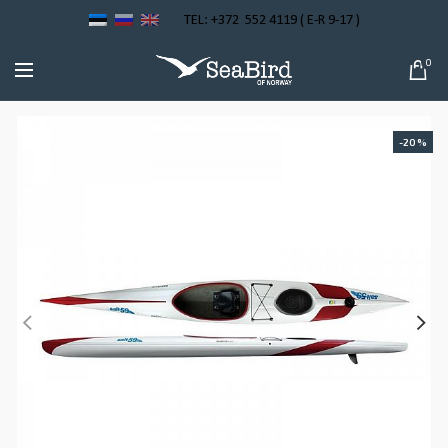
TEL: +372 552 4119 ( E-R 9-17 )
0
-20%