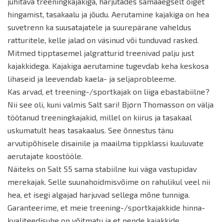
juhitava treeningkajakiga, harjutades samaaegselt õiget
hingamist, tasakaalu ja jõudu. Aerutamine kajakiga on hea
suvetrenn ka suusatajatele ja suurepärane vaheldus
ratturitele, kelle jalad on väsinud või tunduvad rasked.
Mitmed tipptasemel jalgratturid treenivad palju just
kajakkidega. Kajakiga aerutamine tugevdab keha keskosa
lihaseid ja leevendab kaela- ja seljaprobleeme.
Kas arvad, et treening-/sportkajak on liiga ebastabiilne?
Nii see oli, kuni valmis Salt sari! Bjørn Thomasson on välja
töötanud treeningkajakid, millel on kiirus ja tasakaal
uskumatult heas tasakaalus. See õnnestus tänu
arvutipõhisele disainile ja maailma tippklassi kuuluvate
aerutajate koostööle.
Näiteks on Salt 55 sama stabiilne kui väga vastupidav
merekajak. Selle suunahoidmisvõime on rahulikul veel nii
hea, et isegi algajad harjuvad sellega mõne tunniga.
Garanteerime, et meie treening-/sportkajakkide hinna-
kvaliteedisuhe on võitmatu ja et nende kajakkide