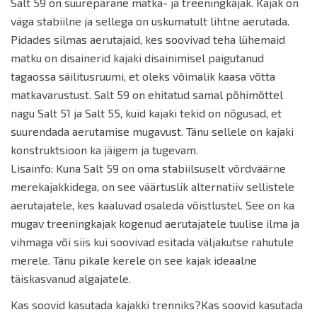
Salt 59 on suurepärane matka- ja treeningkajak. Kajak on
väga stabiilne ja sellega on uskumatult lihtne aerutada.
Pidades silmas aerutajaid, kes soovivad teha lühemaid
matku on disainerid kajaki disainimisel paigutanud
tagaossa säilitusruumi, et oleks võimalik kaasa võtta
matkavarustust. Salt 59 on ehitatud samal põhimõttel
nagu Salt 51 ja Salt 55, kuid kajaki tekid on nõgusad, et
suurendada aerutamise mugavust. Tänu sellele on kajaki
konstruktsioon ka jäigem ja tugevam.
Lisainfo: Kuna Salt 59 on oma stabiilsuselt võrdväärne
merekajakkidega, on see väärtuslik alternatiiv sellistele
aerutajatele, kes kaaluvad osaleda võistlustel. See on ka
mugav treeningkajak kogenud aerutajatele tuulise ilma ja
vihmaga või siis kui soovivad esitada väljakutse rahutule
merele. Tänu pikale kerele on see kajak ideaalne
täiskasvanud algajatele.
Kas soovid kasutada kajakki trenniks?Kas soovid kasutada