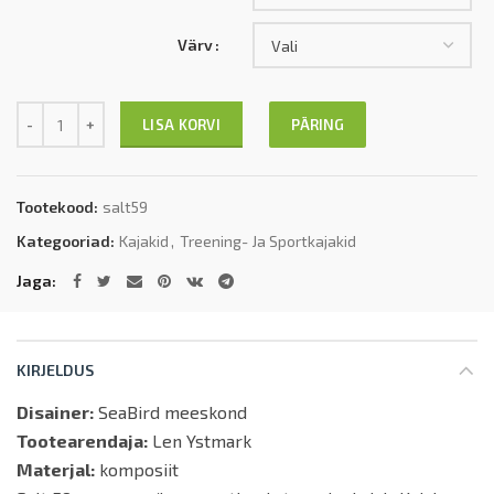
Värv
Kogus
PÄRING
LISA KORVI
Tootekood:
salt59
Kategooriad:
Kajakid
,
Treening- Ja Sportkajakid
Jaga
KIRJELDUS
Disainer:
SeaBird meeskond
Tootearendaja:
Len Ystmark
Materjal:
komposiit