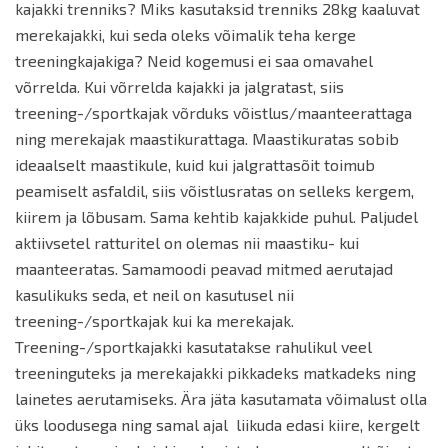
kajakki trenniks? Miks kasutaksid trenniks 28kg kaaluvat
merekajakki, kui seda oleks võimalik teha kerge
treeningkajakiga? Neid kogemusi ei saa omavahel
võrrelda. Kui võrrelda kajakki ja jalgratast, siis
treening-/sportkajak võrduks võistlus/maanteerattaga
ning merekajak maastikurattaga. Maastikuratas sobib
ideaalselt maastikule, kuid kui jalgrattasõit toimub
peamiselt asfaldil, siis võistlusratas on selleks kergem,
kiirem ja lõbusam. Sama kehtib kajakkide puhul. Paljudel
aktiivsetel ratturitel on olemas nii maastiku- kui
maanteeratas. Samamoodi peavad mitmed aerutajad
kasulikuks seda, et neil on kasutusel nii
treening-/sportkajak kui ka merekajak.
Treening-/sportkajakki kasutatakse rahulikul veel
treeninguteks ja merekajakki pikkadeks matkadeks ning
lainetes aerutamiseks. Ära jäta kasutamata võimalust olla
üks loodusega ning samal ajal liikuda edasi kiire, kergelt