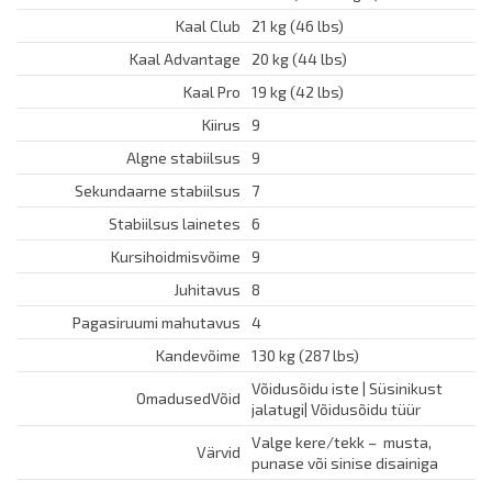
Kaal Club
21 kg (46 lbs)
Kaal Advantage
20 kg (44 lbs)
Kaal Pro
19 kg (42 lbs)
Kiirus
9
Algne stabiilsus
9
Sekundaarne stabiilsus
7
Stabiilsus lainetes
6
Kursihoidmisvõime
9
Juhitavus
8
Pagasiruumi mahutavus
4
Kandevõime
130 kg (287 lbs)
Võidusõidu iste | Süsinikust
OmadusedVõid
jalatugi| Võidusõidu tüür
Valge kere/tekk – musta,
Värvid
punase või sinise disainiga