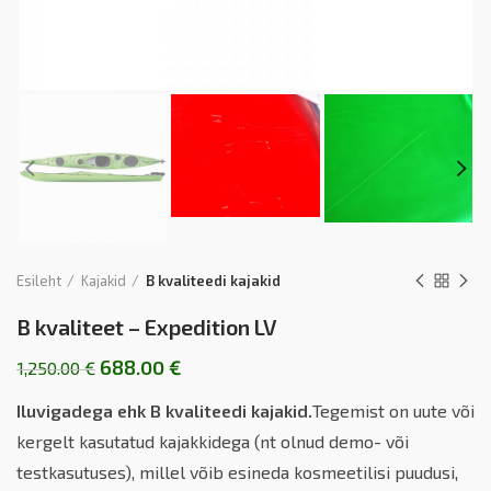
Esileht
Kajakid
B kvaliteedi kajakid
B kvaliteet – Expedition LV
688.00
€
1,250.00
€
Iluvigadega ehk B kvaliteedi kajakid.
Tegemist on uute või
kergelt kasutatud kajakkidega (nt olnud demo- või
testkasutuses), millel võib esineda kosmeetilisi puudusi,