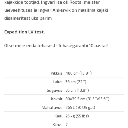
kajakkide tootjad. Ingvari isa oli Rootsi meister
laevaehituses ja Ingvar Ankervik on maailma kajaki
disaineritest üks parim.
Expedition LV test.
Otse meie enda tehasest! Tehasegarantii 10 aastat!
Pikkus
480 cm (15´9´´)
Laius
56 cm (22´´)
Sügavus
35 cm (13.8´´)
Kokpit
80×39.5 cm (31.5´´x15.6´´)
Mahutavus
265 L (70 US gal)
Kaal
25 kg (55 lbs)
Kiirus
7