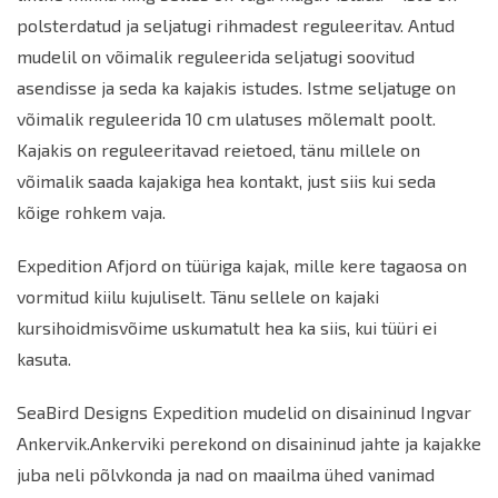
polsterdatud ja seljatugi rihmadest reguleeritav. Antud
mudelil on võimalik reguleerida seljatugi soovitud
asendisse ja seda ka kajakis istudes. Istme seljatuge on
võimalik reguleerida 10 cm ulatuses mõlemalt poolt.
Kajakis on reguleeritavad
reie
toed, tänu millele on
võimalik saada kajakiga hea kontakt, just siis kui seda
kõige rohkem vaja.
Expedition Afjord on tüüriga kajak, mille kere tagaosa on
vormitud kiilu kujuliselt. Tänu sellele on kajaki
kursihoidmisvõime uskumatult hea ka siis, kui tüüri ei
kasuta.
SeaBird Designs Expedition mudelid on disaininud Ingvar
Ankervik.Ankerviki perekond on disaininud jahte ja kajakke
juba neli põlvkonda ja nad on maailma ühed vanimad