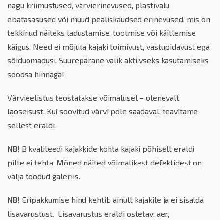
nagu kriimustused, värvierinevused, plastivalu
ebatasasused või muud pealiskaudsed erinevused, mis on
tekkinud näiteks ladustamise, tootmise või käitlemise
käigus. Need ei mõjuta kajaki toimivust, vastupidavust ega
sõiduomadusi. Suurepärane valik aktiivseks kasutamiseks
soodsa hinnaga!
Värvieelistus teostatakse võimalusel – olenevalt
laoseisust. Kui soovitud värvi pole saadaval, teavitame
sellest eraldi.
NB!
B kvaliteedi kajakkide kohta kajaki põhiselt eraldi
pilte ei tehta. Mõned näited võimalikest defektidest on
välja toodud galeriis.
NB!
Eripakkumise hind kehtib ainult kajakile ja ei sisalda
lisavarustust. Lisavarustus eraldi ostetav: aer,