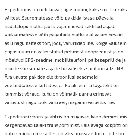
Expeditionis on neli kuiva pagasiruumi, kaks suurt ja kaks
väikest. Suurematesse võib pakkida kaasa päeva ja
nädalalõpu matka jaoks vajaminevad isiklikud asjad.
Väiksematesse võib paigutada matka ajal vajaminevaid
asju nagu näiteks toit, jook, varuriided jne. Kõige väiksem
pagasiruum on valmistatud pehmest neopreenist ja on
mõeldud GPS-seadme, mobiiltelefoni, päikeseprillide ja
muude väiksemate asjade turvaliseks säilitamiseks. NB!
Ära unusta pakkida elektroonilisi seadmeid
veekindlatesse kottidesse. Kajaki esi- ja tagatekil on
kummist võrgud, kuhu on võimalik panna erinevat
varustust nagu jook, varu aer, magamisvarustus jne.
Expeditioni vööris ja ahtris on mugavad käepidemed, mis
kergendavad kajaki transportimist. Laia avaga kokpitti on
lihtne minna ning selles on väga mugav istuda – iste on