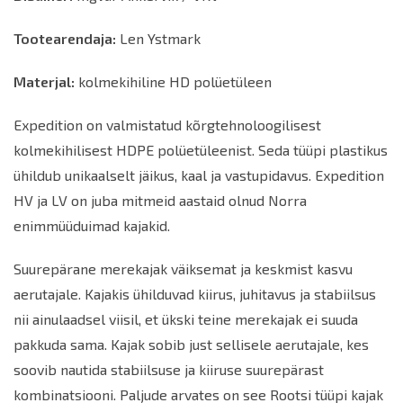
Tootearendaja:
Len Ystmark
Materjal:
kolmekihiline HD polüetüleen
Expedition on valmistatud kõrgtehnoloogilisest
kolmekihilisest HDPE polüetüleenist. Seda tüüpi plastikus
ühildub unikaalselt jäikus, kaal ja vastupidavus. Expedition
HV ja LV on juba mitmeid aastaid olnud Norra
enimmüüduimad kajakid.
Suurepärane merekajak väiksemat ja keskmist kasvu
aerutajale. Kajakis ühilduvad kiirus, juhitavus ja stabiilsus
nii ainulaadsel viisil, et ükski teine merekajak ei suuda
pakkuda sama. Kajak sobib just sellisele aerutajale, kes
soovib nautida stabiilsuse ja kiiruse suurepärast
kombinatsiooni. Paljude arvates on see Rootsi tüüpi kajak