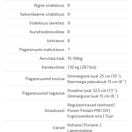
Algne stabiilsus
8
Sekundaarne stabiilsus
9
Stabiilsus lainetes
9
Kursihoidmisvõime
8
Juhitavus
8
Pagasiruumi mahutavus
7
Aerutaja kaal
55-90kg
Kandevõime
130 kg (287 lbs)
Ümmargune luuk 25 cm (10´´);
Pagasiruumid esiosa
Keermega päevaluuk 15 cm (6´´)
Ovaalne luuk 32,5 cm (13´´);
Pagasiruumid tagaosa
Ümmargune luuk 15 cm (6´´)
Reguleeritavad reietoed |
Omadused
Power Pedals PRO XI9 |
Ergonoomiline iste | Tüür
Kollane | Punane |
Värvid
Laimiroheline