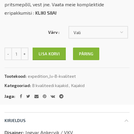
pritsmepõll, vest jne. Vaata meie komplektide
eripakkumisi :
KLIKI SIIA!
Värv
Kogus
PÄRING
LISA KORVI
Tootekood:
expedition_lv-B-kvaliteet
Kategooriad:
B kvaliteedi kajakid
,
Kajakid
Jaga
KIRJELDUS
Disainer:
Ingvar Ankervik / VKV