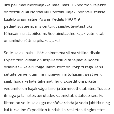
üks parimad merekajakke maailmas. Expedition kajakke
on testitud nii Norras kui Rootsis. Kajaki põhivarustusse
kuulub originaalne Power Pedals PRO X19
pedaalisüsteem, mis on turul saadaolevatest üks
tõhusaim ja stabiilseim. See ainulaadne kajak valmistab
omanikule
rõõmu pikaks ajaks!
Selle kajaki puhul jääb esimesena silma stiilne disain.
Expeditioni disain on inspireeritud tänapäeva Rootsi
disainist – kajaki kõige laiem koht on kokpiti taga. Tänu
sellele on aerutamine mugavam ja tõhusam, sest aeru
saab hoida kehale lähemal. Tänu Expeditioni pikale
veeliinile, on kajak väga kiire ja äärmiselt stabiilne. Tuulise
ilmaga ja lainetes aerutades valmistab üllatuse see, kui
lihtne on selle kajakiga manööverdada ja seda juhtida ning
kui turvaline Expedition tundub ka rasketes tingimustes.