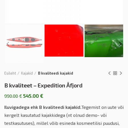
Esileht
Kajakid
B kvaliteedi kajakid
B kvaliteet – Expedition Åfjord
545.00
€
990.00
€
Iluvigadega ehk B kvaliteedi kajakid.
Tegemist on uute või
kergelt kasutatud kajakkidega (nt olnud demo- või
testkasutuses), millel võib esineda kosmeetilisi puudusi,