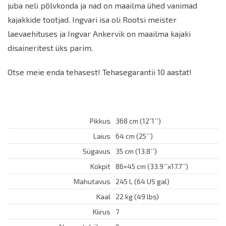
juba neli põlvkonda ja nad on maailma ühed vanimad
kajakkide tootjad. Ingvari isa oli Rootsi meister
laevaehituses ja Ingvar Ankervik on maailma kajaki
disaineritest üks parim.
Otse meie enda tehasest! Tehasegarantii 10 aastat!
Pikkus
368 cm (12´1´´)
Laius
64 cm (25´´)
Sügavus
35 cm (13.8´´)
Kokpit
86×45 cm (33.9´´x17.7´´)
Mahutavus
245 L (64 US gal)
Kaal
22 kg (49 lbs)
Kiirus
7