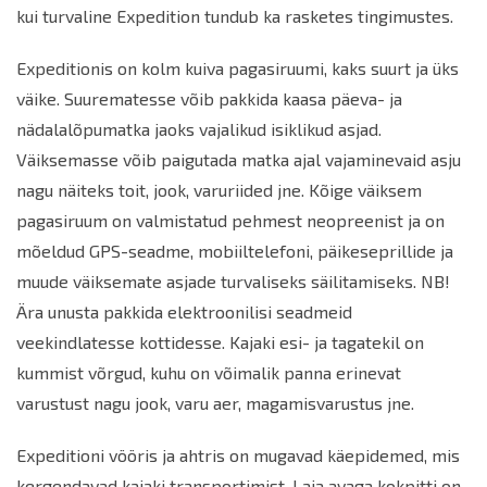
kui turvaline Expedition tundub ka rasketes tingimustes.
Expeditionis on kolm kuiva pagasiruumi, kaks suurt ja üks
väike. Suurematesse võib pakkida kaasa päeva- ja
nädalalõpumatka jaoks vajalikud isiklikud asjad.
Väiksemasse võib paigutada matka ajal vajaminevaid asju
nagu näiteks toit, jook, varuriided jne. Kõige väiksem
pagasiruum on valmistatud pehmest neopreenist ja on
mõeldud GPS-seadme, mobiiltelefoni, päikeseprillide ja
muude väiksemate asjade turvaliseks säilitamiseks. NB!
Ära unusta pakkida elektroonilisi seadmeid
veekindlatesse kottidesse. Kajaki esi- ja tagatekil on
kummist võrgud, kuhu on võimalik panna erinevat
varustust nagu jook, varu aer, magamisvarustus jne.
Expeditioni vööris ja ahtris on mugavad käepidemed, mis
kergendavad kajaki transportimist. Laia avaga kokpitti on