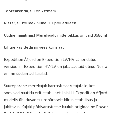
Tootearendaja:
Len Ystmark
Materjal:
kolmekihiline HD polüetüleen
Uudne maailmas!
Merekajak, mille pikkus on vaid 368cm!
Lihtne käsitleda nii vees kui maal.
Expedition
Å
fjord on Expedition LV/HV vähendatud
versioon – Expedition HV/LV on juba aastaid olnud Norra
enimmüüduimad kajakid.
Suurepärane merekajak harrastusaerutajatele, kes
soovivad nautida eriti stabiilset kajakki. Expedition Afjord
mudelis ühilduvad suurepäraselt kiirus, stabiilsus ja
juhitavus. Kajaki põhivarustusse kuulub originaalne Power