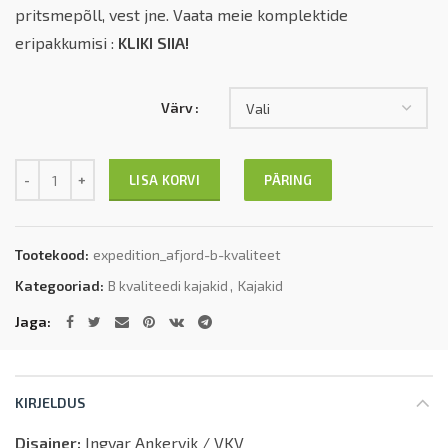
pritsmepõll, vest jne. Vaata meie komplektide
eripakkumisi :
KLIKI SIIA!
Värv
Kogus
PÄRING
LISA KORVI
Tootekood:
expedition_afjord-b-kvaliteet
Kategooriad:
B kvaliteedi kajakid
,
Kajakid
Jaga
KIRJELDUS
Disainer:
Ingvar Ankervik / VKV