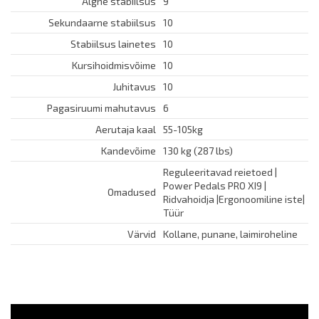
Algne stabiilsus
9
Sekundaarne stabiilsus
10
Stabiilsus lainetes
10
Kursihoidmisvõime
10
Juhitavus
10
Pagasiruumi mahutavus
6
Aerutaja kaal
55-105kg
Kandevõime
130 kg (287 lbs)
Reguleeritavad reietoed |
Power Pedals PRO XI9 |
Omadused
Ridvahoidja |Ergonoomiline iste|
Tüür
Värvid
Kollane, punane, laimiroheline