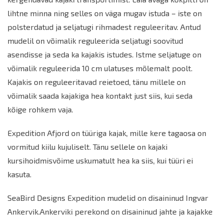
lihtne minna ning selles on väga mugav istuda – iste on
polsterdatud ja seljatugi rihmadest reguleeritav. Antud
mudelil on võimalik reguleerida seljatugi soovitud
asendisse ja seda ka kajakis istudes. Istme seljatuge on
võimalik reguleerida 10 cm ulatuses mõlemalt poolt.
Kajakis on reguleeritavad
reie
toed, tänu millele on
võimalik saada kajakiga hea kontakt just siis, kui seda
kõige rohkem vaja.
Expedition Afjord on tüüriga kajak, mille kere tagaosa on
vormitud kiilu kujuliselt. Tänu sellele on kajaki
kursihoidmisvõime uskumatult hea ka siis, kui tüüri ei
kasuta.
SeaBird Designs Expedition mudelid on disaininud Ingvar
Ankervik.Ankerviki perekond on disaininud jahte ja kajakke