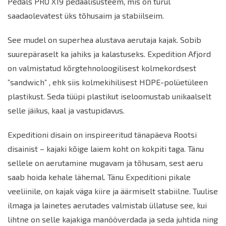
Pedals PRO X19 pedaalisüsteem, mis on turul
saadaolevatest üks tõhusaim ja stabiilseim.
See mudel on superhea alustava aerutaja kajak. Sobib
suurepäraselt ka jahiks ja kalastuseks. Expedition Afjord
on valmistatud kõrgtehnoloogilisest kolmekordsest
”sandwich” , ehk siis kolmekihilisest HDPE-polüetüleen
plastikust. Seda tüüpi plastikut iseloomustab unikaalselt
selle jäikus, kaal ja vastupidavus.
Expeditioni disain on inspireeritud tänapäeva Rootsi
disainist – kajaki kõige laiem koht on kokpiti taga. Tänu
sellele on aerutamine mugavam ja tõhusam, sest aeru
saab hoida kehale lähemal. Tänu Expeditioni pikale
veeliinile, on kajak väga kiire ja äärmiselt stabiilne. Tuulise
ilmaga ja lainetes aerutades valmistab üllatuse see, kui
lihtne on selle kajakiga manööverdada ja seda juhtida ning