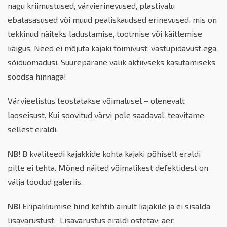
nagu kriimustused, värvierinevused, plastivalu
ebatasasused või muud pealiskaudsed erinevused, mis on
tekkinud näiteks ladustamise, tootmise või käitlemise
käigus. Need ei mõjuta kajaki toimivust, vastupidavust ega
sõiduomadusi. Suurepärane valik aktiivseks kasutamiseks
soodsa hinnaga!
Värvieelistus teostatakse võimalusel – olenevalt
laoseisust. Kui soovitud värvi pole saadaval, teavitame
sellest eraldi.
NB!
B kvaliteedi kajakkide kohta kajaki põhiselt eraldi
pilte ei tehta. Mõned näited võimalikest defektidest on
välja toodud galeriis.
NB!
Eripakkumise hind kehtib ainult kajakile ja ei sisalda
lisavarustust. Lisavarustus eraldi ostetav: aer,