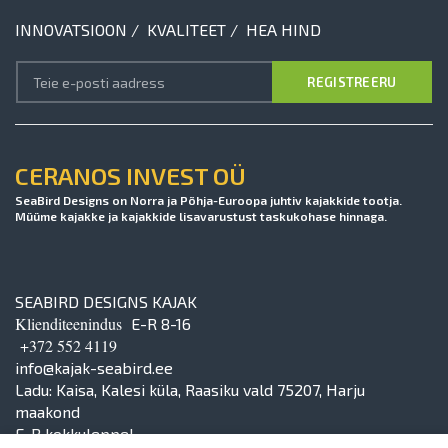
INNOVATSIOON / KVALITEET / HEA HIND
CERANOS INVEST OÜ
SeaBird Designs on Norra ja Põhja-Euroopa juhtiv kajakkide tootja.
Müüme kajakke ja kajakkide lisavarustust taskukohase hinnaga.
SEABIRD DESIGNS KAJAK
Klienditeenindus
E-R 8-16
+372 552 4119
info@kajak-seabird.ee
Ladu: Kaisa, Kalesi küla, Raasiku vald 75207, Harju
maakond
E-R kokkuleppel