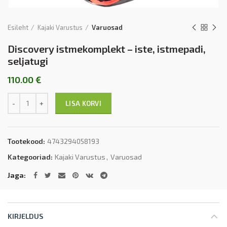
Esileht
Kajaki Varustus
Varuosad
Discovery istmekomplekt – iste, istmepadi,
seljatugi
110.00
€
Kogus
LISA KORVI
Tootekood:
4743294058193
Kategooriad:
Kajaki Varustus
,
Varuosad
Jaga
KIRJELDUS