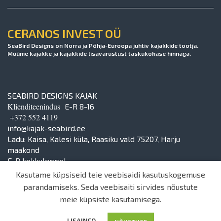
CERANOS INVEST OÜ
SeaBird Designs on Norra ja Põhja-Euroopa juhtiv kajakkide tootja.
Müüme kajakke ja kajakkide lisavarustust taskukohase hinnaga.
SEABIRD DESIGNS KAJAK
Klienditeenindus
E-R 8-16
+372 552 4119
info@kajak-seabird.ee
Ladu: Kaisa, Kalesi küla, Raasiku vald 75207, Harju
maakond
E-R kokkuleppel
Kasutame küpsiseid teie veebisaidi kasutuskogemuse
parandamiseks. Seda veebisaiti sirvides nõustute
meie küpsiste kasutamisega.
© 2024 | Ceranos Invest OÜ
LISAINFO