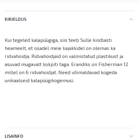
KIRJELDUS
Kui tegeled kalapüügiga, siis teeb Sulle kindlasti
heameelt, et osadel meie kajakkidel on olemas ka
ridvahoidja. Ridvahoidjaid on valmistatud plastikust ja
asuvad mugavalt kokpiti taga. Erandiks on Fisherman 12
millel on 6 ridvahoidjat. Need võimaldavad kogeda
unikaalseid kalapüügikogemusi.
LISAINFO