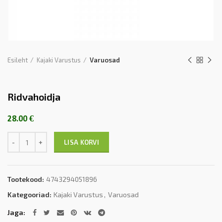
Esileht
Kajaki Varustus
Varuosad
Ridvahoidja
28.00
€
Kogus
LISA KORVI
Tootekood:
4743294051896
Kategooriad:
Kajaki Varustus
,
Varuosad
Jaga