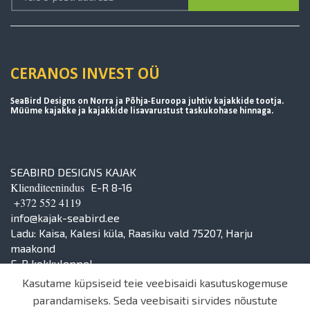
CERANOS INVEST OÜ
SeaBird Designs on Norra ja Põhja-Euroopa juhtiv kajakkide tootja.
Müüme kajakke ja kajakkide lisavarustust taskukohase hinnaga.
SEABIRD DESIGNS KAJAK
Klienditeenindus
E-R 8-16
+372 552 4119
info@kajak-seabird.ee
Ladu: Kaisa, Kalesi küla, Raasiku vald 75207, Harju
maakond
E-R kokkuleppel
Kasutame küpsiseid teie veebisaidi kasutuskogemuse
parandamiseks. Seda veebisaiti sirvides nõustute