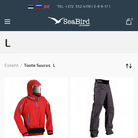
TEL: +372 552 4119 ( E-R 9-17 )
0
L
Esileht
Toote Suurus
L