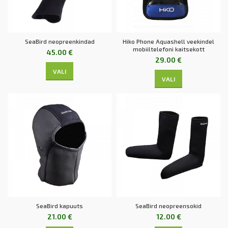
SeaBird neopreenkindad
Hiko Phone Aquashell veekindel
mobiiltelefoni kaitsekott
45.00
€
29.00
€
VALI
VALI
SeaBird kapuuts
SeaBird neopreensokid
21.00
€
12.00
€