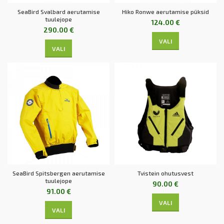
SeaBird Svalbard aerutamise
Hiko Ronwe aerutamise püksid
tuulejope
124.00
€
290.00
€
VALI
VALI
SeaBird Spitsbergen aerutamise
Tvistein ohutusvest
tuulejope
90.00
€
91.00
€
VALI
VALI