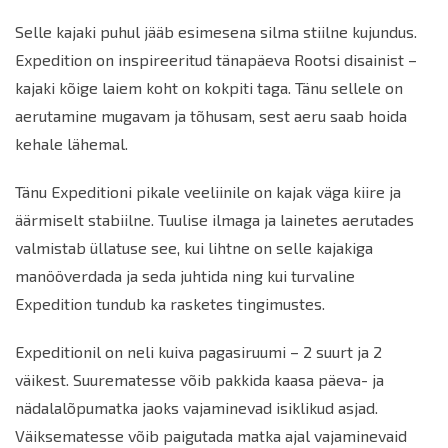
Selle kajaki puhul jääb esimesena silma stiilne kujundus.
Expedition on inspireeritud tänapäeva Rootsi disainist –
kajaki kõige laiem koht on kokpiti taga. Tänu sellele on
aerutamine mugavam ja tõhusam, sest aeru saab hoida
kehale lähemal.
Tänu Expeditioni pikale veeliinile on kajak väga kiire ja
äärmiselt stabiilne. Tuulise ilmaga ja lainetes aerutades
valmistab üllatuse see, kui lihtne on selle kajakiga
manööverdada ja seda juhtida ning kui turvaline
Expedition tundub ka rasketes tingimustes.
Expeditionil on neli kuiva pagasiruumi – 2 suurt ja 2
väikest. Suurematesse võib pakkida kaasa päeva- ja
nädalalõpumatka jaoks vajaminevad isiklikud asjad.
Väiksematesse võib paigutada matka ajal vajaminevaid