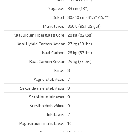
Sügavus
33 cm (13´´)
Kokpit
80×40 cm (31.5´´x15.7´´)
Mahutavus
360 L (95.1 US gal)
Kaal Diolen Fiberglass Core
28 kg (62 lbs)
Kaal Hybrid Carbon Kevlar
27 kg (59 lbs)
Kaal Carbon
26 kg (57 lbs)
Kaal Carbon Kevlar
25 kg (55 lbs)
Kiirus
8
Algne stabiilsus
7
Sekundaarne stabiilsus
9
Stabiilsus lainetes
9
Kursihoidmisvõime
9
Juhitavus
7
Pagasiruumi mahutavus
10