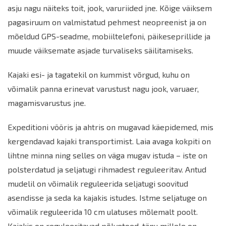
asju nagu näiteks toit, jook, varuriided jne. Kõige väiksem
pagasiruum on valmistatud pehmest neopreenist ja on
mõeldud GPS-seadme, mobiiltelefoni, päikeseprillide ja
muude väiksemate asjade turvaliseks säilitamiseks.
Kajaki esi- ja tagatekil on kummist võrgud, kuhu on
võimalik panna erinevat varustust nagu jook, varuaer,
magamisvarustus jne.
Expeditioni vööris ja ahtris on mugavad käepidemed, mis
kergendavad kajaki transportimist. Laia avaga kokpiti on
lihtne minna ning selles on väga mugav istuda – iste on
polsterdatud ja seljatugi rihmadest reguleeritav. Antud
mudelil on võimalik reguleerida seljatugi soovitud
asendisse ja seda ka kajakis istudes. Istme seljatuge on
võimalik reguleerida 10 cm ulatuses mõlemalt poolt.
Kajakis on reguleeritavad põlvetoed, tänu millele on