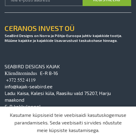
CERANOS INVEST OÜ
SeaBird Designs on Norra ja Põhja-Euroopa juhtiv kajakkide tootja.
Müüme kajakke ja kajakkide lisavarustust taskukohase hinnaga.
SEABIRD DESIGNS KAJAK
Klienditeenindus
E-R 8-16
+372 552 4119
info@kajak-seabird.ee
Ladu: Kaisa, Kalesi küla, Raasiku vald 75207, Harju
maakond
E-R kokkuleppel
Kasutame küpsiseid teie veebisaidi kasutuskogemuse
parandamiseks. Seda veebisaiti sirvides nõustute
meie küpsiste kasutamisega.
© 2024 | Ceranos Invest OÜ