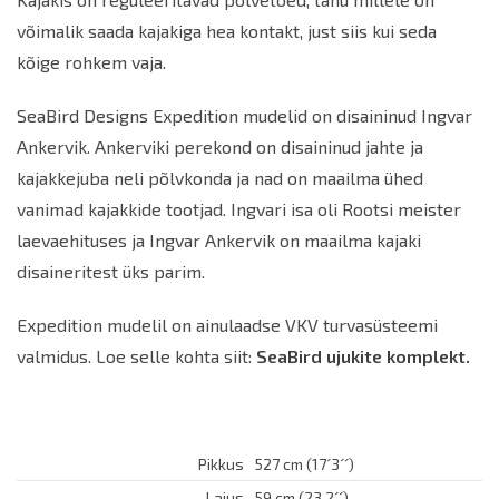
võimalik saada kajakiga hea kontakt, just siis kui seda
kõige rohkem vaja.
SeaBird Designs Expedition mudelid on disaininud Ingvar
Ankervik. Ankerviki perekond on disaininud jahte ja
kajakkejuba neli põlvkonda ja nad on maailma ühed
vanimad kajakkide tootjad. Ingvari isa oli Rootsi meister
laevaehituses ja Ingvar Ankervik on maailma kajaki
disaineritest üks parim.
Expedition mudelil on ainulaadse VKV turvasüsteemi
valmidus.
Loe selle kohta siit:
SeaBird ujukite komplekt
.
Pikkus
527 cm (17´3´´)
Laius
59 cm (23.2´´)