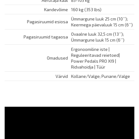
Aerutaja kaal
85-105 kg
Kandevõime
160 kg (353 lbs)
Ümmargune luuk 25 cm (10´´);
Pagasiruumid esiosa
Keermega päevaluuk 15 cm (6´´)
Ovaalne luuk 32,5 cm (13´´);
Pagasiruumid tagaosa
Ümmargune luuk 15 cm (6´´)
Ergonoomiline iste |
Reguleeritavad reietoed|
Omadused
Power Pedals PRO XI9 |
Ridvahoidja | Tüür
Värvid
Kollane/Valge; Punane/Valge