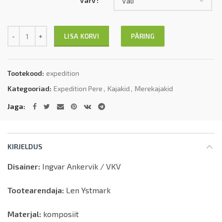
Värv
Kogus
PÄRING
LISA KORVI
Tootekood:
expedition
Kategooriad:
Expedition Pere
,
Kajakid
,
Merekajakid
Jaga
KIRJELDUS
Disainer:
Ingvar Ankervik / VKV
Tootearendaja:
Len Ystmark
Materjal:
komposiit