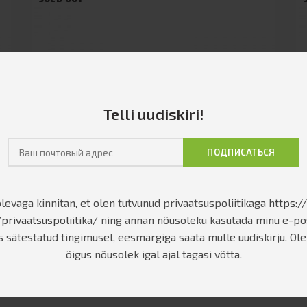
Telli uudiskiri!
levaga kinnitan, et olen tutvunud privaatsuspoliitikaga
https:/
Nordr L2
privaatsuspoliitika/
ning annan nõusoleku kasutada minu e-pos
2,147.00
€
–
2,908.00
€
s sätestatud tingimusel, eesmärgiga saata mulle uudiskirju. Ole
õigus nõusolek igal ajal tagasi võtta.
ВЫБРАТЬ ...