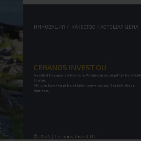
ИННОВАЦИЯ / КАЧЕСТВО / ХОРОШАЯ ЦЕНА
CERANOS INVEST OÜ
SeaBird Designs on Norra ja Põhja-Euroopa juhtiv kajakkid
tootja.
Müüme kajakke ja kajakkide lisavarustust taskukohase
hinnaga.
© 2024 | Ceranos Invest OÜ