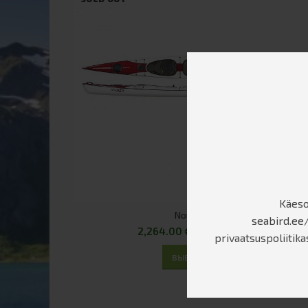
Käeso
Nordr XL3
seabird.ee/
2,264.00
€
–
3,208.00
€
privaatsuspoliitika
ВЫБРАТЬ ...