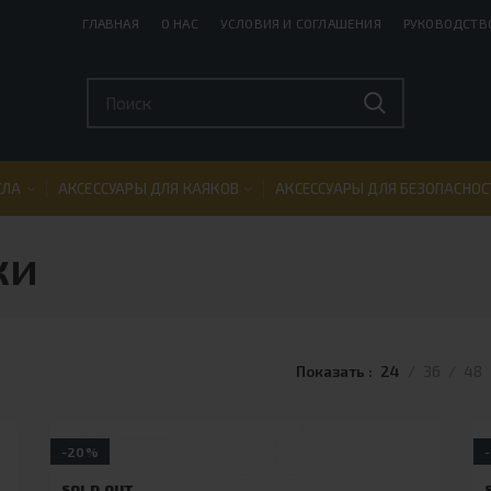
ГЛАВНАЯ
О НАС
УСЛОВИЯ И СОГЛАШЕНИЯ
РУКОВОДСТВ
СЛА
АКСЕССУАРЫ ДЛЯ КАЯКОВ
АКСЕССУАРЫ ДЛЯ БЕЗОПАСНОС
ки
Показать
24
36
48
-20%
SOLD OUT