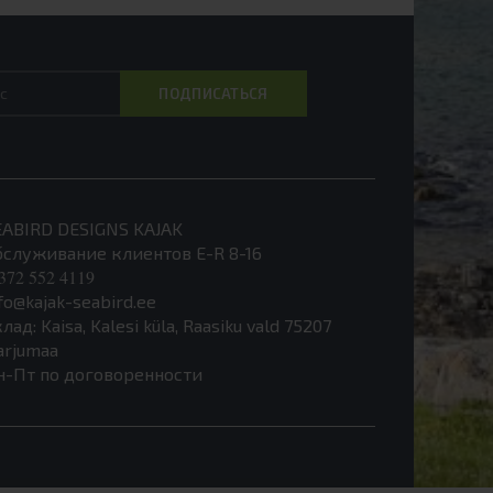
EABIRD DESIGNS KAJAK
бслуживание клиентов E-R 8-16
372 552 4119
fo@kajak-seabird.ee
лад: Kaisa, Kalesi küla, Raasiku vald 75207
arjumaa
н-Пт по договоренности